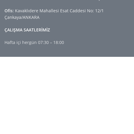
Ofis:
Kavaklıdere Mahallesi Esat Caddesi No: 12/1
Çankaya/ANKARA
ÇALIŞMA SAATLERİMİZ
Hafta içi hergün 07:30 – 18:00
FAYDALI LİNKLER
Gizlilik Politikası
İade ve İptaller
Kullanım Koşulları
Hakkımızda
İletişim Bilgileri