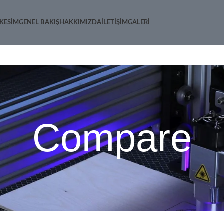
 KESIM
GENEL BAKIŞ
HAKKIMIZDA
İLETIŞIM
GALERI
Compare