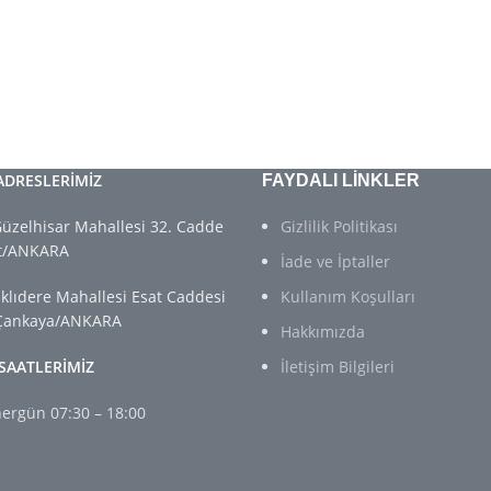
ADRESLERİMİZ
FAYDALI LİNKLER
üzelhisar Mahallesi 32. Cadde
Gizlilik Politikası
rt/ANKARA
İade ve İptaller
lıdere Mahallesi Esat Caddesi
Kullanım Koşulları
 Çankaya/ANKARA
Hakkımızda
SAATLERİMİZ
İletişim Bilgileri
hergün 07:30 – 18:00