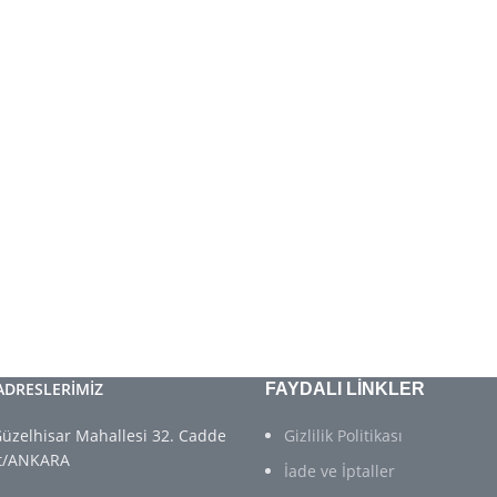
ADRESLERİMİZ
FAYDALI LİNKLER
üzelhisar Mahallesi 32. Cadde
Gizlilik Politikası
rt/ANKARA
İade ve İptaller