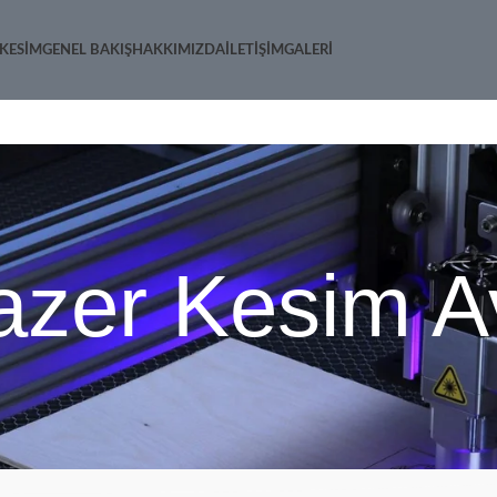
 KESIM
GENEL BAKIŞ
HAKKIMIZDA
İLETIŞIM
GALERI
azer Kesim Av