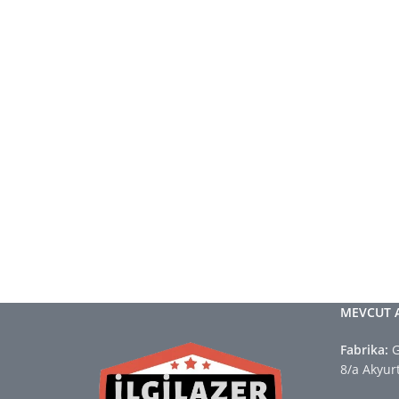
İlgi Lazer Kesim’den teklif almak için tıklayınız.
MEVCUT 
Fabrika:
G
8/a Akyu