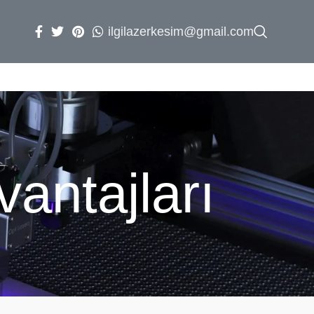
ilgilazerkesim@gmail.com
antajları