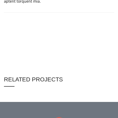
aptent torquent mia.
RELATED PROJECTS
ET VESTIBULUM QUIS A SUSPENDISSE
DECOR