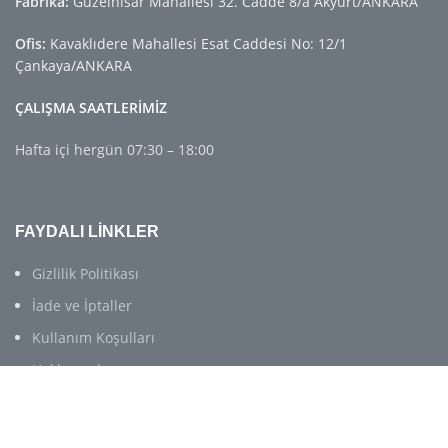
Fabrika:
Güzelhisar Mahallesi 32. Cadde 8/a Akyurt/ANKARA
Ofis:
Kavaklıdere Mahallesi Esat Caddesi No: 12/1
Çankaya/ANKARA
ÇALIŞMA SAATLERİMİZ
Hafta içi hergün 07:30 – 18:00
FAYDALI LİNKLER
Gizlilik Politikası
İade ve İptaller
Kullanım Koşulları
Hakkımızda
İletişim Bilgileri