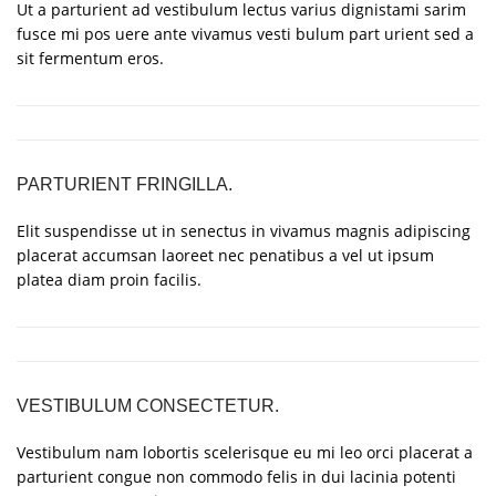
Ut a parturient ad vestibulum lectus varius dignistami sarim
fusce mi pos uere ante vivamus vesti bulum part urient sed a
sit fermentum eros.
PARTURIENT FRINGILLA.
Elit suspendisse ut in senectus in vivamus magnis adipiscing
placerat accumsan laoreet nec penatibus a vel ut ipsum
platea diam proin facilis.
VESTIBULUM CONSECTETUR.
Vestibulum nam lobortis scelerisque eu mi leo orci placerat a
parturient congue non commodo felis in dui lacinia potenti