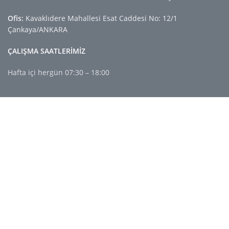
Ofis:
Kavaklıdere Mahallesi Esat Caddesi No: 12/1
Çankaya/ANKARA
ÇALIŞMA SAATLERİMİZ
Hafta içi hergün 07:30 – 18:00
FAYDALI LİNKLER
Gizlilik Politikası
İade ve İptaller
Kullanım Koşulları
Hakkımızda
İletişim Bilgileri