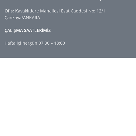
Ofis:
Kavaklıdere Mahallesi Esat Caddesi No: 12/1
Çankaya/ANKARA
ÇALIŞMA SAATLERİMİZ
Hafta içi hergün 07:30 – 18:00
FAYDALI LİNKLER
Gizlilik Politikası
İade ve İptaller
Kullanım Koşulları
Hakkımızda
İletişim Bilgileri