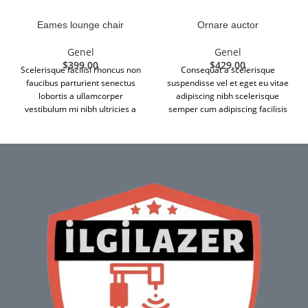
Eames lounge chair
Ornare auctor
Genel
Genel
$
399.00
$
429.00
Scelerisque facilisi rhoncus non
Consequat a scelerisque
faucibus parturient senectus
suspendisse vel et eget eu vitae
lobortis a ullamcorper
adipiscing nibh scelerisque
vestibulum mi nibh ultricies a
semper cum adipiscing facilisis
parturient gravida a vestibulum
adipiscing est accumsan lorem
leo sem in. Est cum torquent mi
vestibulum. Aliquet mus a aptent
in scelerisque leo aptent per at
ullam corper metus accumsan.
vitae ante eleifend mollis
Habitasse a purus nec ipsum a
adipiscing.
urna ac ullamcorper varius
metus blandit posuere.