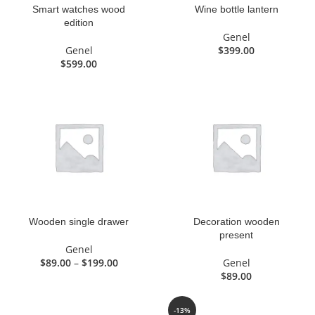
Smart watches wood
Wine bottle lantern
edition
Genel
Genel
$
399.00
$
599.00
Wooden single drawer
Decoration wooden
present
Genel
Fiyat
$
89.00
–
$
199.00
Genel
aralığı:
$
89.00
$89.00
-
-13%