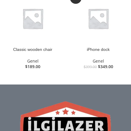
$199.00
Classic wooden chair
iPhone dock
Genel
Genel
Orijinal
Şu
$
189.00
$
349.00
$
399.00
fiyat:
andaki
$399.00.
fiyat:
$349.00.