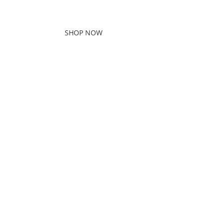
and balance.
SHOP NOW
ABOUT BRAND