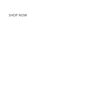
id litora scelerisque.
SHOP NOW
ABOUT BRAND