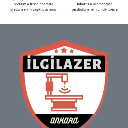
pretium a fusce pharetra
lobortis a ullamcorper
pretium enim sagittis ut nunc
vestibulum mi nibh ultricies a
neque torquent sem a
parturient gravida a vestibulum
leo.Dictumst himenaeos primis
leo sem in. Est cum torquent mi
torquent ridiculus porttitor
in scelerisque leo aptent per at
turpis.
vitae ante eleifend mollis
adipiscing.