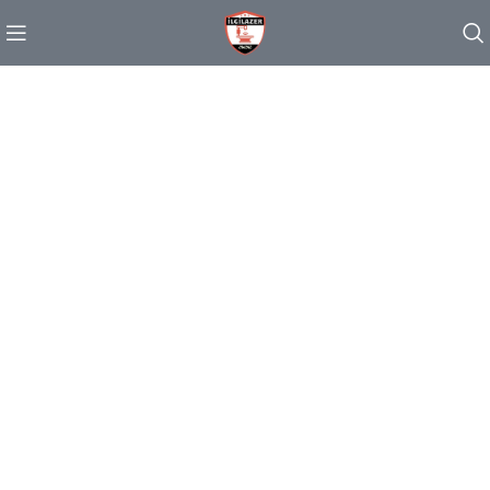
PINCH MODERN LIGHTING
THE PINCH SERIES
The Pinch is the newest addition to Niche's luxurious and
handmade modern lighting collection. The reflective shape of
the Pinch modern pendant light creates a sense of symmetry