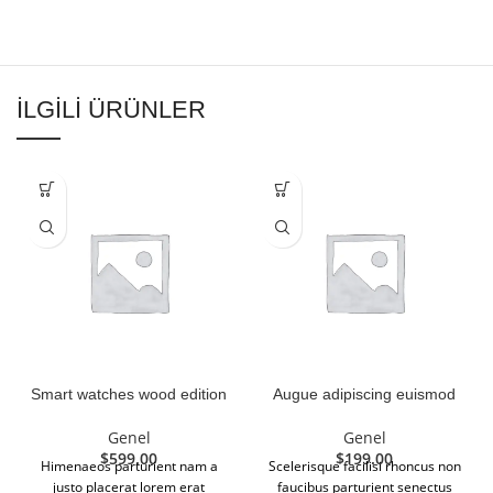
İLGILI ÜRÜNLER
Smart watches wood edition
Augue adipiscing euismod
Genel
Genel
$
599.00
$
199.00
Himenaeos parturient nam a
Scelerisque facilisi rhoncus non
justo placerat lorem erat
faucibus parturient senectus